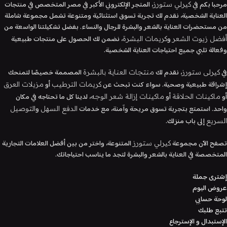
مرحبا بكم في
، المتجر الإلكتروني الأكبر في مصر المتخصص في منتجات
كيرلي ستورز
العناية الشخصية، نقدم لك تجربة تسوق استثنائية ومتنوعة تشمل مجموعة شاملة
من مستحضرات العناية بالشعر والبشرة للرجال والنساء. بفضل تشكيلتنا الواسعة من
و
، نضمن لك الحصول على منتجات طبيعية
أفضل زيوت الشعر
كريمات البشرة
وفعالة تلبي جميع احتياجات العناية الشخصية.
في
، نقدم لك
المصممة خصيصًا لتمنحك
كيرلى ستورز
منتجات العناية بالبشرة
إشراقة طبيعية وصحية. سواء كنت تبحث عن
أو
كريمات الترطيب
مزيلات العرق
أو
أو
، لدينا كل ما تحتاجه في مكان
ماكينات الحلاقة
ماكينات إزالة شعر الوجه
واحد. استمتع بتجربة تسوق مريحة وآمنة، مع خدمات
و
الدفع السهل
التوصيل
إلى باب منزلك.
السريع
تصفح الآن مجموعة
المتنوعة، واختر من بين أفضل العلامات التجارية
كيرلي ستورز
المتخصصة في العناية بالشعر والبشرة لتجد ما يناسب احتياجاتك.
إشترى جملة
عروض اليوم
لوحة حسابي
تتبع طلبك
الإستبدال و الإسترجاع