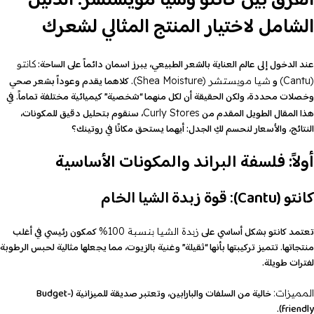
الفرق بين كانتو وشيا مويستشر: الدليل
الشامل لاختيار المنتج المثالي لشعرك
عند الدخول إلى عالم العناية بالشعر الطبيعي، يبرز اسمان دائماً على الساحة:
كانتو
و
. كلاهما يقدم وعوداً بشعر صحي
(Cantu)
شيا مويستشر (Shea Moisture)
وخصلات محددة، ولكن الحقيقة أن لكل منهما “شخصية” كيميائية مختلفة تماماً. في
هذا المقال الطويل المقدم من
، سنقوم بتحليل دقيق للمكونات،
Curly Stores
النتائج، والأسعار لنحسم لكِ الجدل: أيهما يستحق مكانًا في روتينك؟
أولاً: فلسفة البراند والمكونات الأساسية
كانتو (Cantu): قوة زبدة الشيا الخام
تعتمد كانتو بشكل أساسي على
كمكون رئيسي في أغلب
زبدة الشيا بنسبة 100%
منتجاتها. تتميز تركيبتها بأنها “ثقيلة” وغنية بالزيوت، مما يجعلها مثالية لحبس الرطوبة
لفترات طويلة.
خالية من السلفات والبارابين، وتعتبر صديقة للميزانية (Budget-
المميزات:
friendly).