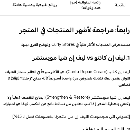
رائحة استوائية (جوز
روائح طبيعية وعشبية هادئة
الرائحة
هند وفواكه)
رابعاً: مراجعة لأشهر المنتجات في المتجر
سنستعرض المنتجات الأكثر طلباً في
ونوضح الفرق بينها:
Curly Stores
1. ليف إن كانتو vs ليف إن شيا مويستشر
هو الأكثر مبيعاً في العالم. ممتاز للفتيات
ليف إن كانتو (Cantu Repair Cream):
اللواتي يقمن بفك تشابك شعرهن مرة واحدة أسبوعياً لأنه يمنح “زحلقة” (Slip) لا
تضاهى.
يعالج التقصف فعلياً ولا
ليف إن شيا مويستشر (Strengthen & Restore):
يكتفي بتغطية الشعر. إذا كنتِ تعانين من تساقط ناتج عن التكسر، فهذا هو اختيارك.
[
تسوقي الآن
مجموعات الليف إن من متجرنا بخصومات تصل لـ 15%]