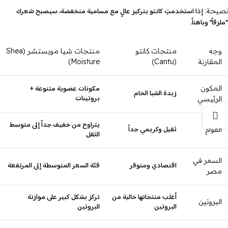
إذا استخدمتِ كانتو بتركيز عالٍ مع مسامية منخفضة، سيصبح شعرك
نصيحة:
“ملزقاً” وباهتاً.
وجه
منتجات كانتو
منتجات شيا مويستشر (Shea
المقارنة
(Cantu)
Moisture)
مكونات عضوية متنوعة +
المكون
زبدة الشيا الخام
بروتينات
الرئيسي
يتراوح من خفيف جداً إلى متوسط
ثقيل وكريمي جداً
القوام
الثقل
السعر في
اقتصادي ومتوفر
فئة السعر المتوسطة إلى المرتفعة
مصر
أغلب منتجاتها خالية من
تركز بشكل كبير على موازنة
البروتين
البروتين
البروتين