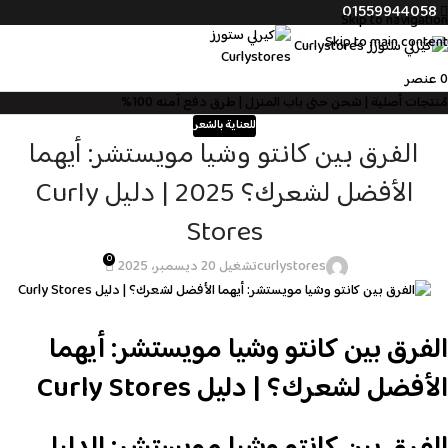
01559944058
Skip to navigation
Skip to main content
0
عنصر
مُنتجات أصلية | شحن حتى باب المنزل | طرق دفع آمنه 100%
للعناية بالشعر
الفرق بين كانتو وشيا مويستشر: أيهما
الأفضل لشعرك؟ 2025 | دليل Curly
Stores
0
curlystores
تشغيل 20 ديسمبر، 2025
الفرق بين كانتو وشيا مويستشر: أيهما
الأفضل لشعرك؟ | دليل Curly Stores