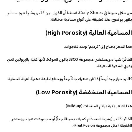
من خلال خبرتنا في
، لاحظنا أن
Curly Stores
الفرق بين كانتو وشيا مويستشر
يظهر بوضوح عند تطبيقه على أنواع مسامية مختلفة:
المسامية العالية (High Porosity)
هذا الشعر يحتاج إلى “ترميم” وسد للفجوات.
(مجموعة JBCO باللون الموف). لأنها غنية بالبروتين الذي
الفائز:
شيا مويستشر
يقوي الشعرة الضعيفة.
خيار جيد أيضاً إذا كان شعرك جافاً جداً ويحتاج لطبقة دهنية ثقيلة للحماية.
كانتو:
المسامية المنخفضة (Low Porosity)
هذا الشعر يكره تراكم المنتجات (Build-up).
(بشرط استخدام كميات بسيطة جداً) أو مجموعات شيا مويستشر
الفائز:
كانتو
الخفيفة (مثل مجموعة Fruit Fusion).