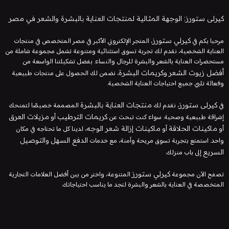
كيرلى ستورز: الوجهة المثالية لمنتجات العناية بالبشرة والشعر في مصر
مرحبا بكم في
كيرلي ستورز
، المتجر الإلكتروني الأكبر في مصر المتخصص في منتجات
العناية الشخصية، نقدم لك تجربة تسوق استثنائية ومتنوعة تشمل مجموعة شاملة من
مستحضرات العناية بالشعر والبشرة للرجال والنساء. بفضل تشكيلتنا الواسعة من
أفضل زيوت الشعر
و
كريمات البشرة
، نضمن لك الحصول على منتجات طبيعية
وفعالة تلبي جميع احتياجات العناية الشخصية.
في
كيرلى ستورز
، نقدم لك
منتجات العناية بالبشرة
المصممة خصيصًا لتمنحك
إشراقة طبيعية وصحية. سواء كنت تبحث عن
كريمات الترطيب
أو
مزيلات العرق
أو
ماكينات الحلاقة
أو
ماكينات إزالة شعر الوجه
، لدينا كل ما تحتاجه في مكان
واحد. استمتع بتجربة تسوق مريحة وآمنة، مع خدمات
الدفع السهل
و
التوصيل
السريع
إلى باب منزلك.
تصفح الآن مجموعة
كيرلي ستورز
المتنوعة، واختر من بين أفضل العلامات التجارية
المتخصصة في العناية بالشعر والبشرة لتجد ما يناسب احتياجاتك.