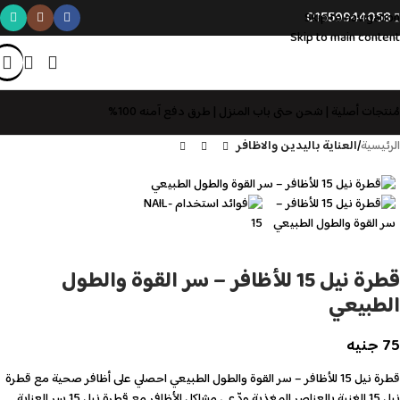
01559944058
Skip to navigation
Skip to main content
مُنتجات أصلية | شحن حتى باب المنزل | طرق دفع آمنه 100%
الرئيسية
العناية باليدين والاظافر
قطرة نيل 15 للأظافر – سر القوة والطول
الطبيعي
75
جنيه
قطرة نيل 15 للأظافر – سر القوة والطول الطبيعي احصلي على أظافر صحية مع قطرة
نيل 15 الغنية بالعناصر المغذية.ودّعي مشاكل الأظافر مع قطرة نيل 15 سر العناية