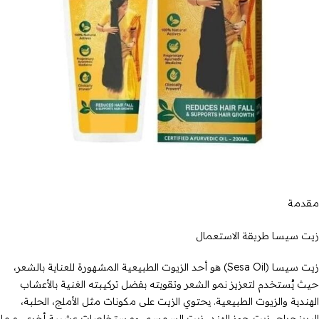
مقدمة
زيت سيسا طريقة الاستعمال
زيت سيسا (Sesa Oil) هو أحد الزيوت الطبيعية المشهورة للعناية بالشعر،
حيث يُستخدم لتعزيز نمو الشعر وتقويته بفضل تركيبته الغنية بالأعشاب
الهندية والزيوت الطبيعية. يحتوي الزيت على مكونات مثل الأملج، الحلبة،
البرينجراج، زيت جوز الهند، زيت السمسم، ومستخلصات عشبية أخرى، مما