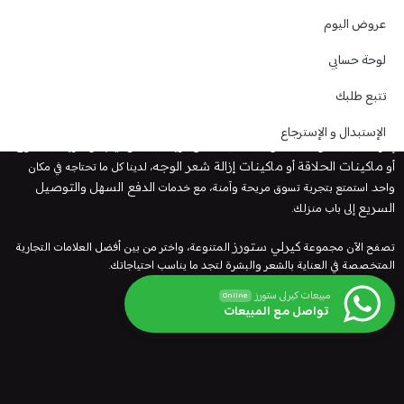
مرحبا بكم في
كيرلي ستورز
، المتجر الإلكتروني الأكبر في مصر المتخصص في منتجات
عروض اليوم
العناية الشخصية، نقدم لك تجربة تسوق استثنائية ومتنوعة تشمل مجموعة شاملة من
مستحضرات العناية بالشعر والبشرة للرجال والنساء. بفضل تشكيلتنا الواسعة من
لوحة حسابي
أفضل زيوت الشعر
و
كريمات البشرة
، نضمن لك الحصول على منتجات طبيعية
وفعالة تلبي جميع احتياجات العناية الشخصية.
تتبع طلبك
في
كيرلى ستورز
، نقدم لك
منتجات العناية بالبشرة
المصممة خصيصًا لتمنحك
الإستبدال و الإسترجاع
إشراقة طبيعية وصحية. سواء كنت تبحث عن
كريمات الترطيب
أو
مزيلات العرق
أو
ماكينات الحلاقة
أو
ماكينات إزالة شعر الوجه
، لدينا كل ما تحتاجه في مكان
واحد. استمتع بتجربة تسوق مريحة وآمنة، مع خدمات
الدفع السهل
و
التوصيل
السريع
إلى باب منزلك.
تصفح الآن مجموعة
كيرلي ستورز
المتنوعة، واختر من بين أفضل العلامات التجارية
المتخصصة في العناية بالشعر والبشرة لتجد ما يناسب احتياجاتك.
مبيعات كيرلى ستورز
Online
تواصل مع المبيعات