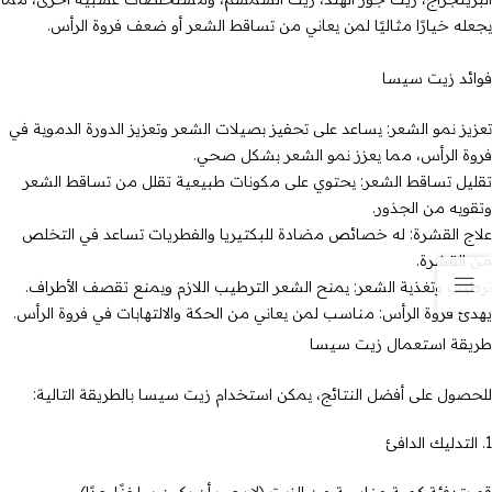
يجعله خيارًا مثاليًا لمن يعاني من تساقط الشعر أو ضعف فروة الرأس.
فوائد زيت سيسا
تعزيز نمو الشعر: يساعد على تحفيز بصيلات الشعر وتعزيز الدورة الدموية في
فروة الرأس، مما يعزز نمو الشعر بشكل صحي.
تقليل تساقط الشعر: يحتوي على مكونات طبيعية تقلل من تساقط الشعر
وتقويه من الجذور.
علاج القشرة: له خصائص مضادة للبكتيريا والفطريات تساعد في التخلص
من القشرة.
ترطيب وتغذية الشعر: يمنح الشعر الترطيب اللازم ويمنع تقصف الأطراف.
يهدئ فروة الرأس: مناسب لمن يعاني من الحكة والالتهابات في فروة الرأس.
طريقة استعمال زيت سيسا
للحصول على أفضل النتائج، يمكن استخدام زيت سيسا بالطريقة التالية:
1. التدليك الدافئ
قم بتدفئة كمية مناسبة من الزيت (لا يجب أن يكون ساخنًا جدًا).