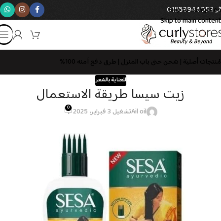
01559944058
Skip to navigation
Skip to main content
مُنتجات أصلية | شحن حتى باب المنزل | طرق دفع آمنه 100%
للعناية بالشعر
زيت سيسا طريقة الاستعمال
0
Ail oil
تشغيل 3 فبراير، 2025