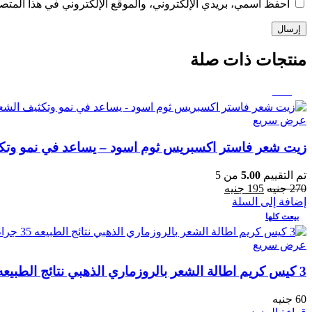
احفظ اسمي، بريدي الإلكتروني، والموقع الإلكتروني في هذا المتصف
منتجات ذات صلة
-28%
عرض سريع
زيت شعر فاستر اكسبريس ثوم اسود – يساعد في نمو وتكثيف الش
تم التقييم
5.00
من 5
270
جنيه
195
جنيه
إضافة إلى السلة
بيعت كلها
عرض سريع
3 كيس كريم اطالة الشعر بالروزماري الذهبي نتائج الطبيعه 35جرام
60
جنيه