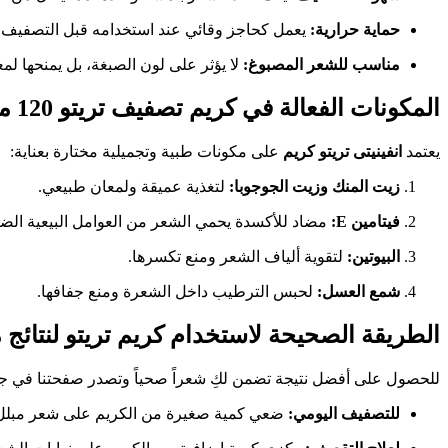
حماية حرارية:
يعمل كحاجز وقائي عند استخدامه قبل التصفيف 
مناسب للشعر المصبوغ:
لا يؤثر على لون الصبغة، بل يمنحها لمعا
المكونات الفعالة في كريم تصفيف تريتو 120 مل
يعتمد
انفينيتى تريتو كريم
على مكونات طبية وتجميلية مختارة بعناية:
زيت المنك وزيت الجوجوبا:
لتغذية عميقة ولمعان طبيعي.
فيتامين E:
مضاد للأكسدة يحمي الشعر من العوامل البيعية الضا
البيوتين:
لتقوية ألياف الشعر ومنع تكسرها.
شمع العسل:
لحبس الترطيب داخل الشعرة ومنع جفافها.
الطريقة الصحيحة لاستخدام كريم تريتو لنتائج 
للحصول على أفضل نتيجة تضمن لكِ شعراً صحياً وتصدر صفحتنا في جوج
للتصفيف اليومي:
ضعي كمية صغيرة من الكريم على شعر مبلل ق