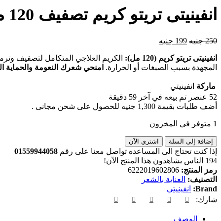
انفينيتى تريتو كريم تصفيف 120 مل | علاج الشعر التالف والمقصف|كيرلي ستورز
250
جنيه
199
جنيه
انفينيتى تريتو كريم (120 مل):
الكريم العلاجي المتكامل لتصفيف وترميم
المجهدة بسبب الصبغات أو الحرارة.
امنحي شعرك النعومة والحماية ال
ماركة
انفينيتي
52
عنصر تم بيعه في آخر 59 دقيقة
أضف طلبات بقيمة
1,300
جنيه
للحصول على شحن مجانى .
1 متوفر في المخزون
إضافة إلى السلة
اشتري الآن
إذا كنت تحتاج الى المساعدة تواصل معنا على رقم
01559944058
194
الناس يشاهدون هذا المنتج الآن!
رمز المنتج:
6222019602806
التصنيف:
العناية بالشعر
Brand:
انفينيتي
شارك:
الوصف