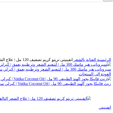
الرئيسية
العناية بالشعر
انفينيتى تريتو كريم تصفيف 120 مل | علاج الشعر التالف والمقصف|كيرلي ستورز
سيروبايب هير ماسك 300 مل | لتنعيم الشعر وترطيبه بعمق | كيرلي ستورز
العودة إلى المنتجات
زيت فاتيكا بجوز الهند الطبيعي 90 مل | Vatika Coconut Oil | كيرلي ستورز
-20%
انفينيتي