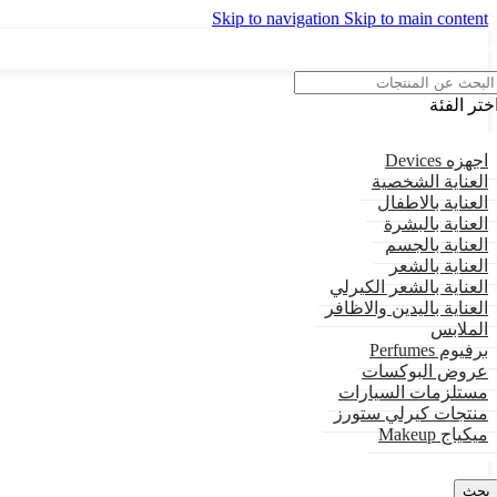
Skip to navigation
Skip to main content
اتساب : 01559944058
عروض يومية |
نشحن مُنتجاتنا لكل الدول .
ختر الفئة
اجهزه Devices
العناية الشخصية
العناية بالاطفال
العناية بالبشرة
العناية بالجسم
العناية بالشعر
العناية بالشعر الكيرلي
العناية باليدين والاظافر
الملابس
برفيوم Perfumes
عروض البوكسات
مستلزمات السيارات
منتجات كيرلي ستورز
ميكياج Makeup
بحث