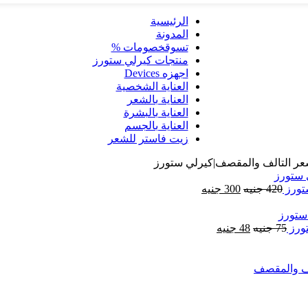
الرئيسية
المدونة
تسوق
خصومات %
منتجات كيرلي ستورز
اجهزه Devices
العناية الشخصية
العناية بالشعر
العناية بالبشرة
العناية بالجسم
زيت فاستر للشعر
420
جنيه
300
جنيه
75
جنيه
48
جنيه