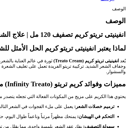
الوصف
الوصف
انفينيتى تريتو كريم تصفيف 120 مل | علاج الشعر التالف والمقصف|كيرلي ستورز
لماذا يعتبر انفينيتى تريتو كريم الحل الأمثل لل
يُعد
انفينيتى تريتو كريم (Treato Cream)
ثورة في عالم العناية بالشعر
وجفاف الشعر الشديد. تركيبة تريتو الفريدة تعمل على تغليف الشعرة ب
والسشوار.
مميزات وفوائد كريم تريتو (Infinity Treato) من كيرلي ستورز
يحتوي هذا الكريم على مزيج من المكونات الفعالة التي تجعله يتصدر 
ترميم خصلات الشعر:
يعمل على ملء الفجوات في الشعر التالف 
التحكم في الهيشان:
يمنحك مظهراً مرتباً وناعماً طوال اليوم، ح
سهولة التصفيف:
يفك عقد الشعر بلمسة واحدة، مما يقلل من تس