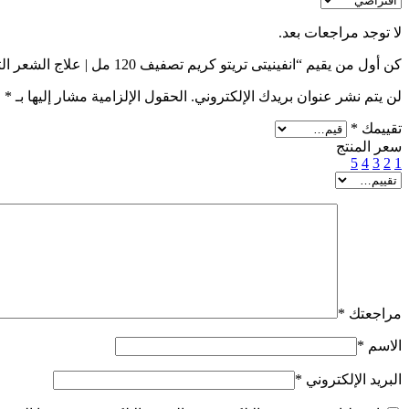
لا توجد مراجعات بعد.
كن أول من يقيم “انفينيتى تريتو كريم تصفيف 120 مل | علاج الشعر التالف والمقصف|كيرلي ستورز”
لن يتم نشر عنوان بريدك الإلكتروني.
الحقول الإلزامية مشار إليها بـ
*
تقييمك
*
سعر المنتج
5
4
3
2
1
مراجعتك
*
الاسم
*
البريد الإلكتروني
*