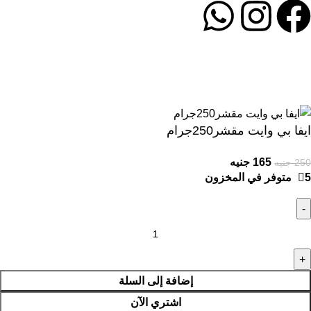
جميع الحقوق محفوظة سوق
كيرلي ستورز
.
2024 تصميم و تطوير
بواسطة
wppit.com
ايفا بي وايت مقشر250جرام
165
جنيه
250
جنيه
5 متوفر في المخزون
إضافة إلى السلة
اشتري الآن