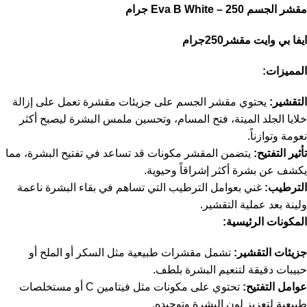
مقشر الجسم Eva B White – 250 جرام
ايفا بي وايت مقشر250جرام
المميزات:
التقشير:
يحتوي مقشر الجسم على جزيئات مقشرة تعمل على إزالة
خلايا الجلد الميتة، فتح المسام، وتحسين ملمس البشرة ليصبح أكثر
نعومة وتوازناً.
تأثير التفتيح:
يتضمن المقشر مكونات قد تساعد في تفتيح البشرة، مما
يكشف عن بشرة أكثر إشراقاً وحيوية.
الترطيب:
غني بعوامل الترطيب التي تساهم في بقاء البشرة ناعمة
ولينة بعد عملية التقشير.
المكونات الرئيسية:
جزيئات التقشير:
تشمل مقشرات طبيعية مثل السكر أو الملح أو
حبيبات دقيقة لتنعيم البشرة بلطف.
عوامل التفتيح:
تحتوي على مكونات مثل فيتامين C أو مستخلصات
طبيعية لتعزيز لون البشرة وتوحيده.