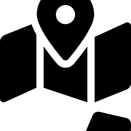
25شارع بركة الرطل باب الشعريه الظاهر بجوار صيدلية هدير علاء