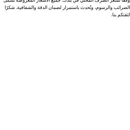
وفقًا لسعر الصرف المحلي في بلدك. جميع الأسعار المعروضة تشمل
الضرائب والرسوم، وتُحدث باستمرار لضمان الدقة والشفافية. شكرًا
لثقتكم بنا.
كيرلى ستورز: الوجهة المثالية لمنتجات العناية بالبشرة والشعر في
مصر
مرحبا بكم في
كيرلي ستورز
، المتجر الإلكتروني الأكبر في مصر
المتخصص في منتجات العناية الشخصية، نقدم لك تجربة تسوق
استثنائية ومتنوعة تشمل مجموعة شاملة من مستحضرات العناية
بالشعر والبشرة للرجال والنساء. بفضل تشكيلتنا الواسعة من
أفضل
زيوت الشعر
و
كريمات البشرة
، نضمن لك الحصول على منتجات
طبيعية وفعالة تلبي جميع احتياجات العناية الشخصية.
في
كيرلى ستورز
، نقدم لك
منتجات العناية بالبشرة
المصممة خصيصًا
لتمنحك إشراقة طبيعية وصحية. سواء كنت تبحث عن
كريمات
الترطيب
أو
مزيلات العرق
أو
ماكينات الحلاقة
أو
ماكينات إزالة شعر
الوجه
، لدينا كل ما تحتاجه في مكان واحد. استمتع بتجربة تسوق مريحة
وآمنة، مع خدمات
الدفع السهل
و
التوصيل السريع
إلى باب منزلك.