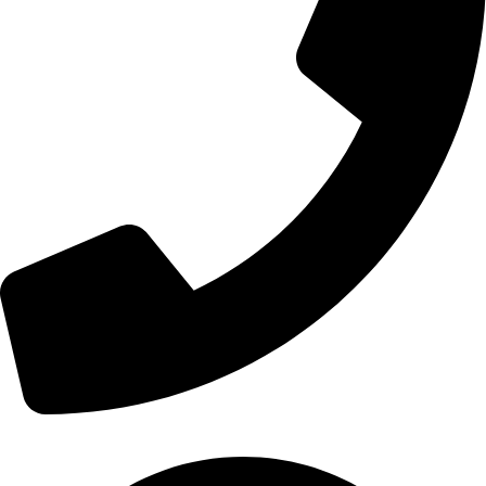
خدمة العملاء : 01559944058