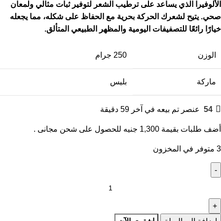
الألو
ف
يرا
ا
ل
ذي
ي
ساعد
على
ترطيب
ال
شعر لتو
ف
ي
ر ثبات
مثالي
ولمعان
صحي
.
يتي
ح
ل
شعرك الحركة
بحرية
مع الحفاظ عل
ى
شكله، م
م
ا
يجعله
خيارًا رائعًا
للتصفيفات اليومية والمظهر الطبيعي
المتألق
.
الوزن
250 جرام
ماركة
بليس
54
عنصر تم بيعه في آخر 59 دقيقة
أضف طلبات بقيمة
1,300
جنيه
للحصول على شحن مجانى .
3 متوفر في المخزون