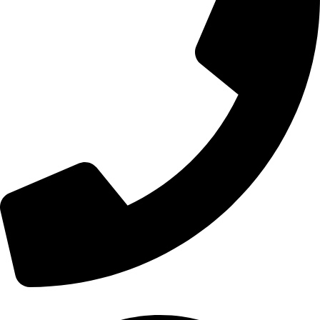
خدمة العملاء : 01559944058