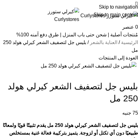
01559944058
Skip to navigation
Skip to main content
0
عنصر
مُنتجات أصلية | شحن حتى باب المنزل | طرق دفع آمنه 100%
الرئيسية
العناية بالشعر
بليس جل لتصفيف الشعر كيرلي هولد 250
مل
العودة إلى المنتجات
بليس جل لتصفيف الشعر كيرلي هولد
250 مل
75
جنيه
بليس جل لتصفيف الشعر كيرلي هولد 250 مل
يق
د
م
تثب
ي
تًا
قوي
ًا و
لم
ع
ا
نًا
طبي
ع
ي
ًا
دو
ن أ
ي
ت
كت
ل
أو
لزوجة
.
ي
ت
ميز
بتركيب
ة
فع
الة غنية بمستخلص