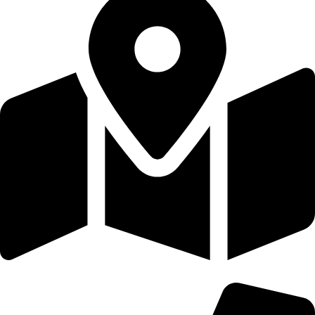
25شارع بركة الرطل باب الشعريه الظاهر بجوار صيدلية هدير علاء