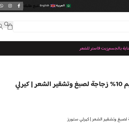
تتبع طلبك
العربية
English
ناية بالجسم
زيت فاستر للشعر
بيوبوينت أكسجين كريم 10% زجاجة لصبغ وتشقير الشعر | كيرلي