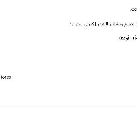
ات.
).
Stores