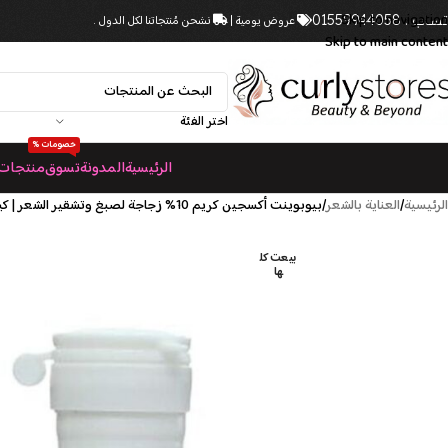
Skip to navigation
عروض يومية |
نشحن مُنتجاتنا لكل الدول .
اب : 01559944058
Skip to main content
اختر الفئة
خصومات %
الرئيسية
المدونة
تسوق
منتجات 
الرئيسية
العناية بالشعر
بيوبوينت أكسجين كريم 10% زجاجة لصبغ وتشقير الشعر | كيرلي ستورز
بيعت كل
ها