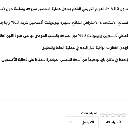
القوام الكريمي الناعم يجعل عملية التحضير سريعة وسلسة دون تكتل
سهولة الخلط:
نصائح الاستخدام الاحترافي لنتائج مبهرة بيوبوينت أكسجين كريم 10% زجاجة لصبغ وتشقير الشعر | كيرلي ستورز:
اخلطي
مع الصبغة بالنسب الموصى بها على عبوة اللون (غالباً 1:1 أو 1:2
أكسجين بيوبوينت 10%
ارتدي القفازات الواقية قبل البدء في عملية الخلط والتطبيق.
يُحفظ في مكان بارد وبعيداً عن أشعة الشمس المباشرة للحفاظ على فعالية الأكسجين.
المراجعات
0 مراجعة