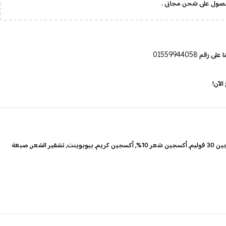
صول على شحن مجانى .
ا على رقم
01559944058
لآن!
3 فوليم
,
أكسجين شعر 10%
,
أكسجين كريم
,
بيوبوينت
,
تشقير الشعر
,
صبغة