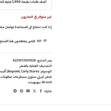
أضف طلبات بقيمة
1,300
جنيه
للح
غير متوفر في المخزون
إذا كنت تحتاج الى المساعدة تواصل معن
157
الناس يشاهدون هذا المنتج ا
رمز المنتج:
6221072501026
التصنيف:
العناية بالشعر
الوسوم:
Curly Stores
,
Biopoint
,
أكسجين 0
شعر
,
كيرلي ستورز
,
مستلزمات صالونات.
Brand:
بيوبوينت
شارك: