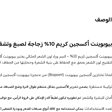
الوصف
بيوبوينت أكسجين كريم 10% زجاجة لصبغ وتشقير الشعر | كيرلي ستورز
لتفتيح لون الشعر بعمق مع الحفاظ على بنية الشعرة وحمايتها من الجفاف الشد
لماذا تختارين أكسجين بيوبوينت (Biopoint) من متجرنا بيوبوينت أكسجين كريم 10% زجاجة لصبغ وتشقير الشعر | كيرلي ستورز ؟
يضمن تحرير الأكسجين بشكل منتظم طوال فترة وضع الصبغة، مما 
تركيبة مستقرة:
تم تطويره ليكون لطيفاً قدر الإمكان على فروة الرأس، مع توفير 
أمان للبشرة والشعر:
يمكن استخدامه مع كافة أنواع صبغات الشعر وبودرة التشقير (Blondor) للحصول على درجات الأشقر والبلاتيني الساحرة.
تعدد الاستخدامات: