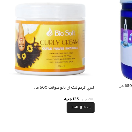
كيرلي كريم ليف ان بايو سوفت 500 مل
135
جنيه
200
جنيه
إضافة إلى السلة