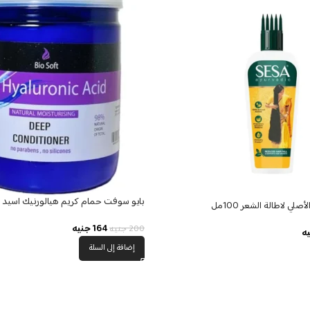
بايو سوفت حمام كريم هيالورنيك اسيد 650 مل
لي لاطالة الشعر 100مل
164
جنيه
200
جنيه
ه
إضافة إلى السلة