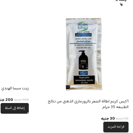
بيعت كل
ها
زيت سيسا الهندي الأص
200
جني
320
جنيه
1كيس كريم اطالة الشعر بالروزماري الذهبي من نتائج
الطبيعه 35 جرام
إضافة إلى السلة
30
جنيه
50
جنيه
قراءة المزيد