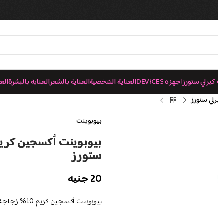
كيرلي ستورز
اجهزه DEVICES
العناية الشخصية
العناية بالشعر
العناية بالبشرة
الع
بيوبوينت
ستورز
20
جنيه
بيوبوينت أكسجين كريم 10% زجاجة لصبغ وتشقير الشعر | كيرلي ستورز