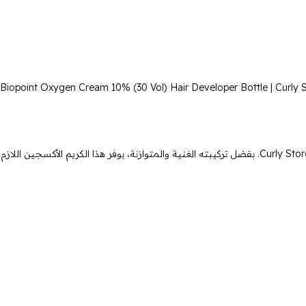
Biopoint Oxygen Cream 10% (30 Vol) Hair Developer Bottle | Curly 
بيوبوينت أكسجين كريم 10% – السر وراء لون الشعر المثالي يعتبر بيوبوينت أكسجين كريم 10% (المعروف بـ 30 فوليم) الاختيار الأول لخبراء التجميل في Curly Stores. بفضل تركيبته الغنية والمتوازنة، يوفر هذا الكريم الأكسجين اللازم