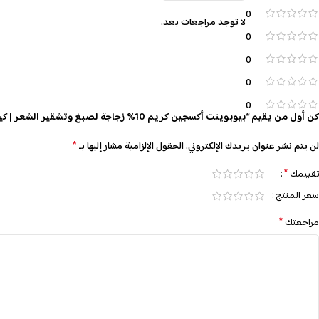
0
لا توجد مراجعات بعد.
0
0
0
0
كن أول من يقيم “بيوبوينت أكسجين كريم 10% زجاجة لصبغ وتشقير الشعر | كيرلي ستورز”
*
لن يتم نشر عنوان بريدك الإلكتروني.
الحقول الإلزامية مشار إليها بـ
*
تقييمك
سعر المنتج
*
مراجعتك