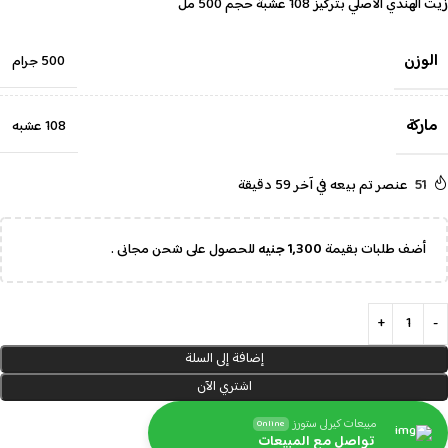
زيت الهندي الأصلي بتركيز 108 عشبة حجم 500 مل
الوزن
500 جرام
ماركة
108 عشبه
51
عنصر تم بيعه في آخر 59 دقيقة
أضف طلبات بقيمة
1,300
جنيه
للحصول على شحن مجانى .
إضافة إلى السلة
اشتري الآن
مبيعات كيرلى ستورز
Online
تواصل مع المبيعات