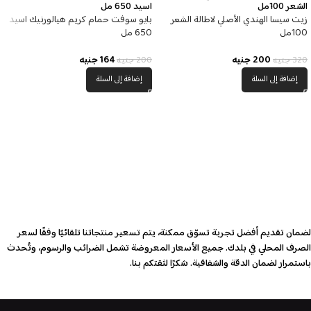
زيت سيسا الهندي الأصلي لاطالة الشعر
بايو سوفت حمام كريم هيالورنيك اسيد
100مل
650 مل
200
جنيه
164
جنيه
320
جنيه
200
جنيه
إضافة إلى السلة
إضافة إلى السلة
لضمان تقديم أفضل تجربة تسوّق ممكنة، يتم تسعير منتجاتنا تلقائيًا وفقًا لسعر
الصرف المحلي في بلدك. جميع الأسعار المعروضة تشمل الضرائب والرسوم، وتُحدث
باستمرار لضمان الدقة والشفافية. شكرًا لثقتكم بنا.