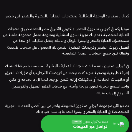
كيرلى ستورز: الوجهة المثالية لمنتجات العناية بالبشرة والشعر في مصر
مرحبا بكم في
كيرلي ستورز
، المتجر الإلكتروني الأكبر في مصر المتخصص في منتجات
العناية الشخصية، نقدم لك تجربة تسوق استثنائية ومتنوعة تشمل مجموعة شاملة من
مستحضرات العناية بالشعر والبشرة للرجال والنساء. بفضل تشكيلتنا الواسعة من
أفضل زيوت الشعر
و
كريمات البشرة
، نضمن لك الحصول على منتجات طبيعية
وفعالة تلبي جميع احتياجات العناية الشخصية.
في
كيرلى ستورز
، نقدم لك
منتجات العناية بالبشرة
المصممة خصيصًا لتمنحك
إشراقة طبيعية وصحية. سواء كنت تبحث عن
كريمات الترطيب
أو
مزيلات العرق
أو
ماكينات الحلاقة
أو
ماكينات إزالة شعر الوجه
، لدينا كل ما تحتاجه في مكان
واحد. استمتع بتجربة تسوق مريحة وآمنة، مع خدمات
الدفع السهل
و
التوصيل
السريع
إلى باب منزلك.
تصفح الآن مجموعة
كيرلي ستورز
المتنوعة، واختر من بين أفضل العلامات التجارية
المتخصصة في العناية بالشعر والبشرة لتجد ما يناسب احتياجاتك.
مبيعات كيرلى ستورز
Online
تواصل مع المبيعات