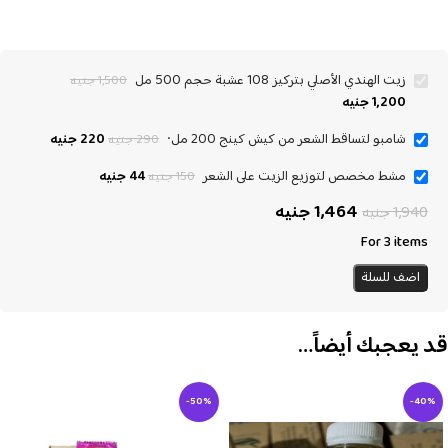
زيت الهندي الأصلي بتركيز 108 عشبة حجم 500 مل
1,500
جنيه
1,200
جنيه
شامبو لتساقط الشعر من كيش كينج 200 مل٠
220
جنيه
290
جنيه
مشط مخصص لتوزيع الزيت على الشعر
44
جنيه
150
جنيه
1,464
جنيه
1,940
جنيه
For 3 items
اضف للسلة
قد يعجبك أيضاً…
-50%
-40%