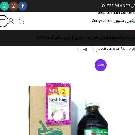
01559944058
Skip to navigation
Skip to main content
مُنتجات أصلية | شحن حتى باب المنزل | طرق دفع آمنه 100%
الرئيسية
العناية بالشعر
-20%