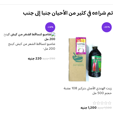
تم شراءه في كثير من الأحيان جنبا إلى جنب
-24%
-20%
شامبو لتساقط الشعر من كيش كينج
200 مل٠
220
جنيه
290
جنيه
زيت الهندي الأصلي بتركيز 108 عشبة
حجم 500 مل
1,200
جنيه
1,500
جنيه