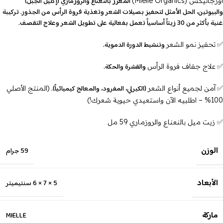
المعزز بالنعناع والروزماري (إكليل الجبل)
أورجانيكس (Mielle Organics)
والبيوتين، الحل الأمثل لتحفيز بصيلات الشعر وتغذية فروة الرأس من الجذور. تركيبة
غنية بأكثر من 30 زيتاً أساسياً تعمل بفعالية على تطويل الشعر وعلاج التقصف.
✅
وتنشيط الدورة الدموية.
تحفيز نمو الشعر
✅
والقشرة والحكة.
علاج جفاف فروة الرأس
✅
(الكيرلي، المفرود، والمعالج كيميائياً).
آمن لجميع أنواع الشعر
(المنتج الأصلي
100% – اطلبيه الآن واستعيدي حيوية شعرك!)
✅ زيت ميل بالنعناع والروزماري 59 مل
الوزن
59 جرام
الأبعاد
5 × 7 × 6 سنتيميتر
ماركة
MIELLE