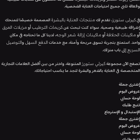
وفعالة تلبي جميع احتياجات العناية الشخصية.
في
، نقدم لك
المصممة خصيصًا لتمنحك
كيرلى ستورز
منتجات العناية بالبشرة
إشراقة طبيعية وصحية. سواء كنت تبحث عن
أو
كريمات الترطيب
مزيلات العرق
أو
أو
، لدينا كل ما تحتاجه في مكان
ماكينات الحلاقة
ماكينات إزالة شعر الوجه
واحد. استمتع بتجربة تسوق مريحة وآمنة، مع خدمات
و
الدفع السهل
التوصيل
إلى باب منزلك.
السريع
تصفح الآن مجموعة
المتنوعة، واختر من بين أفضل العلامات التجارية
كيرلي ستورز
المتخصصة في العناية بالشعر والبشرة لتجد ما يناسب احتياجاتك.
إشترى جملة
عروض اليوم
لوحة حسابي
تتبع طلبك
الإستبدال و الإسترجاع
إشترى جملة
عروض اليوم
لوحة حسابي
تتبع طلبك