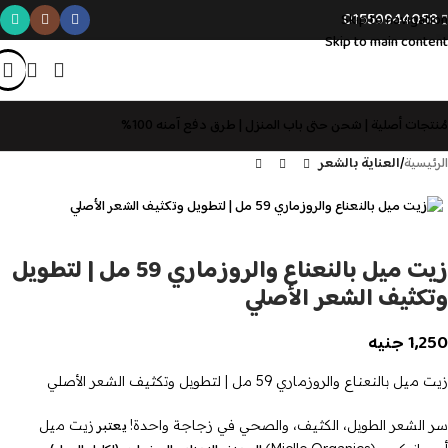
01559944058
Skip to navigation
Skip to main content
مُنتجات أصلية | شحن حتى باب المنزل | طرق دفع آمنه 100%
الرئيسية
العناية بالشعر
زيت ميل بالنعناع والروزماري 59 مل | لتطويل
وتكثيف الشعر الأصلي
1,250
جنيه
زيت ميل بالنعناع والروزماري 59 مل | لتطويل وتكثيف الشعر الأصلي
يعتبر
سر الشعر الطويل، الكثيف، والصحي في زجاجة واحدة!
زيت ميل