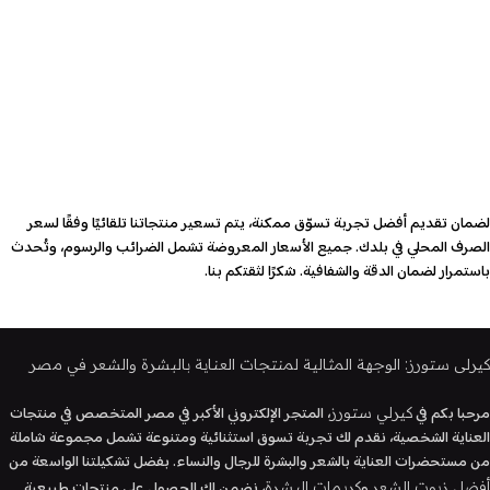
لضمان تقديم أفضل تجربة تسوّق ممكنة، يتم تسعير منتجاتنا تلقائيًا وفقًا لسعر
الصرف المحلي في بلدك. جميع الأسعار المعروضة تشمل الضرائب والرسوم، وتُحدث
باستمرار لضمان الدقة والشفافية. شكرًا لثقتكم بنا.
كيرلى ستورز: الوجهة المثالية لمنتجات العناية بالبشرة والشعر في مصر
مرحبا بكم في
، المتجر الإلكتروني الأكبر في مصر المتخصص في منتجات
كيرلي ستورز
العناية الشخصية، نقدم لك تجربة تسوق استثنائية ومتنوعة تشمل مجموعة شاملة
من مستحضرات العناية بالشعر والبشرة للرجال والنساء. بفضل تشكيلتنا الواسعة من
و
، نضمن لك الحصول على منتجات طبيعية
أفضل زيوت الشعر
كريمات البشرة