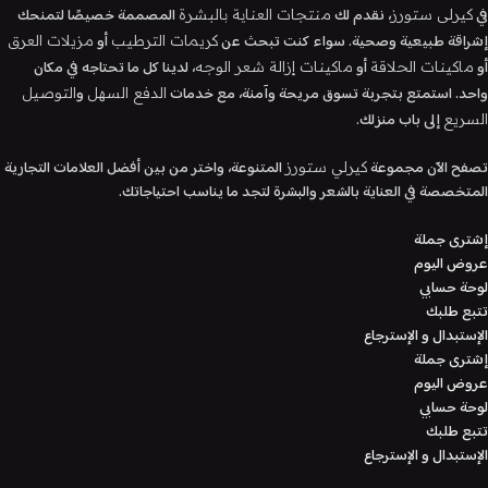
في
، نقدم لك
المصممة خصيصًا لتمنحك
كيرلى ستورز
منتجات العناية بالبشرة
إشراقة طبيعية وصحية. سواء كنت تبحث عن
أو
كريمات الترطيب
مزيلات العرق
أو
أو
، لدينا كل ما تحتاجه في مكان
ماكينات الحلاقة
ماكينات إزالة شعر الوجه
واحد. استمتع بتجربة تسوق مريحة وآمنة، مع خدمات
و
الدفع السهل
التوصيل
إلى باب منزلك.
السريع
تصفح الآن مجموعة
المتنوعة، واختر من بين أفضل العلامات التجارية
كيرلي ستورز
المتخصصة في العناية بالشعر والبشرة لتجد ما يناسب احتياجاتك.
إشترى جملة
عروض اليوم
لوحة حسابي
تتبع طلبك
الإستبدال و الإسترجاع
إشترى جملة
عروض اليوم
لوحة حسابي
تتبع طلبك
الإستبدال و الإسترجاع