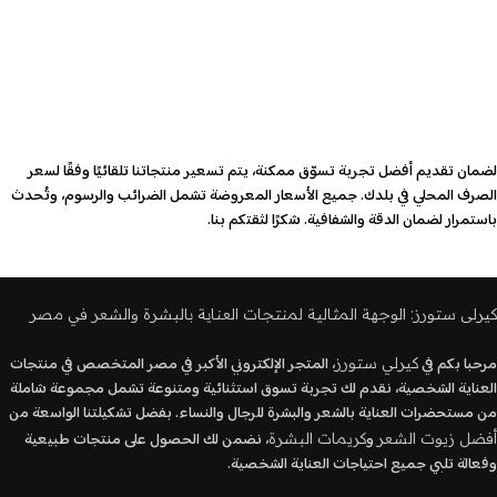
لضمان تقديم أفضل تجربة تسوّق ممكنة، يتم تسعير منتجاتنا تلقائيًا وفقًا لسعر
الصرف المحلي في بلدك. جميع الأسعار المعروضة تشمل الضرائب والرسوم، وتُحدث
باستمرار لضمان الدقة والشفافية. شكرًا لثقتكم بنا.
كيرلى ستورز: الوجهة المثالية لمنتجات العناية بالبشرة والشعر في مصر
مرحبا بكم في
، المتجر الإلكتروني الأكبر في مصر المتخصص في منتجات
كيرلي ستورز
العناية الشخصية، نقدم لك تجربة تسوق استثنائية ومتنوعة تشمل مجموعة شاملة
من مستحضرات العناية بالشعر والبشرة للرجال والنساء. بفضل تشكيلتنا الواسعة من
و
، نضمن لك الحصول على منتجات طبيعية
أفضل زيوت الشعر
كريمات البشرة
وفعالة تلبي جميع احتياجات العناية الشخصية.