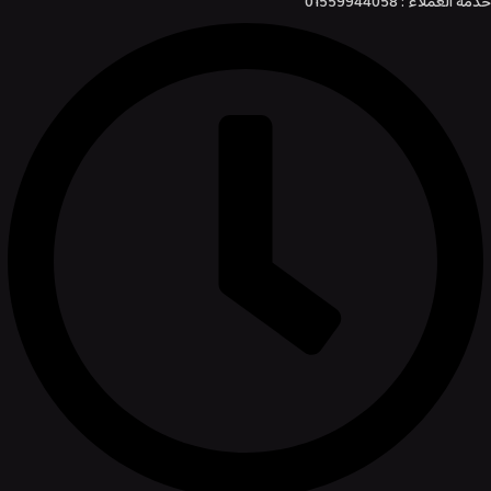
خدمة العملاء : 01559944058