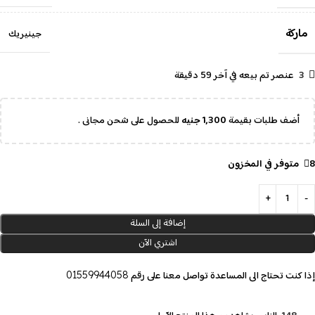
ماركة
جينيريك
3
عنصر تم بيعه في آخر 59 دقيقة
أضف طلبات بقيمة
1,300
جنيه
للحصول على شحن مجانى .
8 متوفر في المخزون
إضافة إلى السلة
اشتري الآن
إذا كنت تحتاج الى المساعدة تواصل معنا على رقم
01559944058