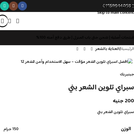
01559944058
Skip to navigation
Skip to main content
مُنتجات أصلية | شحن حتى باب المنزل | طرق دفع آمنه 100%
الرئيسية
العناية بالشعر
جينيريك
سبراي تلوين الشعر بني
200
جنيه
سبراي تلوين الشعر بني
الوزن
150 جرام