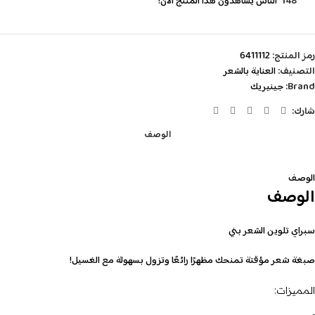
148
الناس يشاهدون هذا المنتج الآن!
رمز المنتج:
6411112
التصنيف:
العناية بالشعر
Brand:
جينيريك
شارك:
الوصف
الوصف
الوصف
سبراي تلوين الشعر بني
صبغة شعر مؤقتة تمنحك مظهرًا رائعًا وتزول بسهولة مع الغسيل!
المميزات: