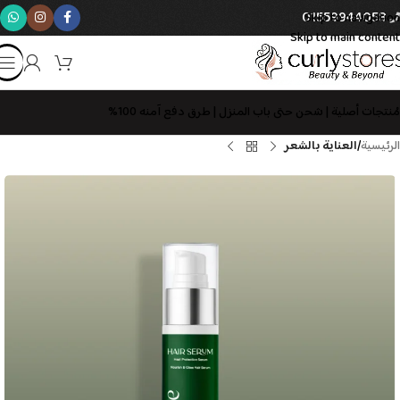
01559944058
Skip to navigation
Skip to main content
مُنتجات أصلية | شحن حتى باب المنزل | طرق دفع آمنه 100%
الرئيسية
العناية بالشعر