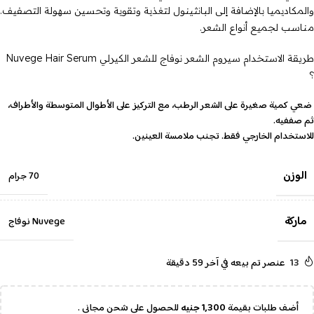
والمكاديميا بالإضافة إلى البانثينول لتغذية وتقوية وتحسين سهولة التصفيف.
مناسب لجميع أنواع الشعر.
طريقة الاستخدام سيروم الشعر نوفاج للشعر الكيرلي Nuvege Hair Serum
؟
ضعي كمية صغيرة على الشعر الرطب، مع التركيز على الأطوال المتوسطة والأطراف،
ثم صففيه.
للاستخدام الخارجي فقط. تجنب ملامسة العينين.
الوزن
70 جرام
ماركة
Nuvege نوفاج
13
عنصر تم بيعه في آخر 59 دقيقة
أضف طلبات بقيمة
1,300
جنيه
للحصول على شحن مجانى .