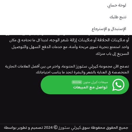
مستحضرات العناية بالشعر والبشرة للرجال والنساء. بفضل تشكيلتنا الواسعة من
لوحة حسابي
أفضل زيوت الشعر
و
كريمات البشرة
، نضمن لك الحصول على منتجات طبيعية
وفعالة تلبي جميع احتياجات العناية الشخصية.
تتبع طلبك
في
كيرلى ستورز
، نقدم لك
منتجات العناية بالبشرة
المصممة خصيصًا لتمنحك
الإستبدال و الإسترجاع
إشراقة طبيعية وصحية. سواء كنت تبحث عن
كريمات الترطيب
أو
مزيلات العرق
أو
ماكينات الحلاقة
أو
ماكينات إزالة شعر الوجه
، لدينا كل ما تحتاجه في مكان
واحد. استمتع بتجربة تسوق مريحة وآمنة، مع خدمات
الدفع السهل
و
التوصيل
السريع
إلى باب منزلك.
تصفح الآن مجموعة
كيرلي ستورز
المتنوعة، واختر من بين أفضل العلامات التجارية
المتخصصة في العناية بالشعر والبشرة لتجد ما يناسب احتياجاتك.
مبيعات كيرلى ستورز
Online
تواصل مع المبيعات
جميع الحقوق محفوظة سوق
.
2024 تصميم و تطوير بواسطة
كيرلي ستورز