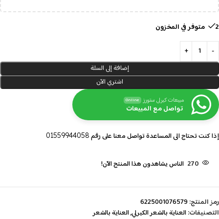
2 متوفر في المخزون
إضافة إلى السلة
اشتري الآن
مبيعات كيرلى ستورز
Online
تواصل مع المبيعات
إذا كنت تحتاج الى المساعدة تواصل معنا على رقم
01559944058
270
الناس يشاهدون هذا المنتج الآن!
رمز المنتج:
6225001076579
التصنيفات:
العناية بالشعر الكيرلي
,
العناية بالشعر