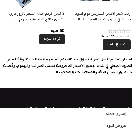
زيت شعر فاستر اكسبريس ثوم اسود –
3 كيس كريم اطالة الشعر بالروزماري
يساعد في نمو وتكثيف الشعر – 100 مللي
الذهبي نتائج الطبيعه 35جرام
60
جنيه
195
جنيه
270
جنيه
قراءة المزيد
إضافة إلى السلة
لضمان تقديم أفضل تجربة تسوّق ممكنة، يتم تسعير منتجاتنا تلقائيًا وفقًا لسعر
الصرف المحلي في بلدك. جميع الأسعار المعروضة تشمل الضرائب والرسوم، وتُحدث
باستمرار لضمان الدقة والشفافية. شكرًا لثقتكم بنا.
كيرلى ستورز: الوجهة المثالية لمنتجات العناية بالبشرة والشعر في مصر
إشترى جملة
مرحبا بكم في
كيرلي ستورز
، المتجر الإلكتروني الأكبر في مصر المتخصص في منتجات
عروض اليوم
العناية الشخصية، نقدم لك تجربة تسوق استثنائية ومتنوعة تشمل مجموعة شاملة من