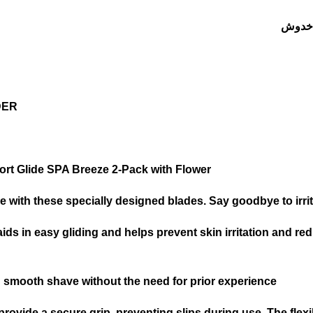
و خدوش
DER
rt Glide SPA Breeze 2-Pack with Flower
 with these specially designed blades. Say goodbye to irritat
aids in easy gliding and helps prevent skin irritation and re
d smooth shave without the need for prior experience
ovide a secure grip, preventing slips during use. The flexib