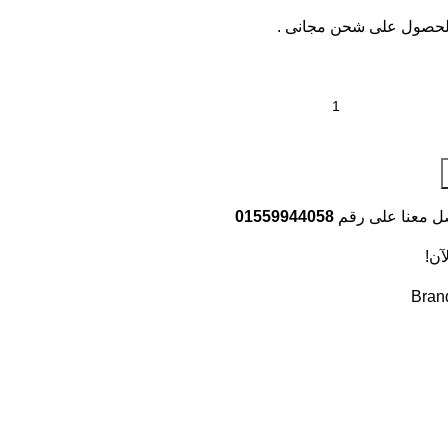
حصول على شحن مجانى .
صل معنا على رقم
01559944058
آن!
Bran