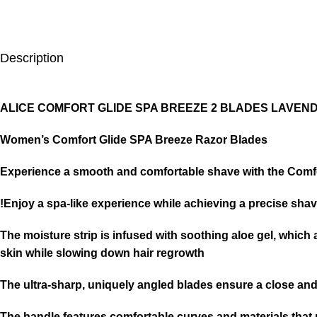
Description
ALICE COMFORT GLIDE SPA BREEZE 2 BLADES LAVEN
Women’s Comfort Glide SPA Breeze Razor Blades
Experience a smooth and comfortable shave with the Comfo
Enjoy a spa-like experience while achieving a precise shave
The moisture strip is infused with soothing aloe gel, which 
skin while slowing down hair regrowth
The ultra-sharp, uniquely angled blades ensure a close an
The handle features comfortable curves and materials that pr