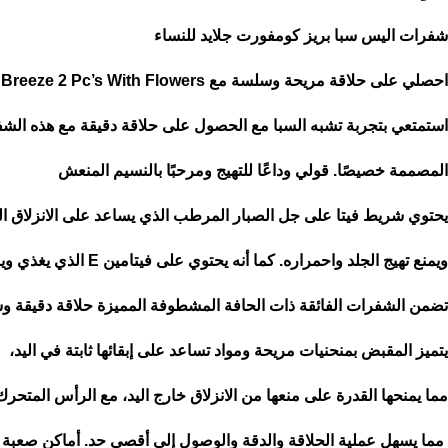
شفرات اليس سبا بريز كومفورت جلايد للنساء
احصلي على حلاقة مريحة وسلسة مع ComfortGlide SPA Breeze 2 Pc’s With Flowers
استمتعي بتجربة تشبه السبا مع الحصول على حلاقة دقيقة مع هذه الش
المصممة خصيصًا. قولي وداعًا للتهيج ومرحبًا بالنسيم المنعش
يحتوي شريط فيتا على جل الصبار المرطب الذي يساعد على الانزلاق
ال
ويمنع تهيج الجلد واحمراره. كما أنه يحتوي على فيتامين E الذي يغذي ويرطب البشرة ويقلل من سرعة نمو الشعر.
تضمن الشفرات الفائقة ذات الحافة المشطوفة المميزة حلاقة دقيقة و
يتميز المقبض بمنحنيات مريحة ومواد تساعد على إبقائها ثابتة في اليد،
مما يمنحها القدرة على منعها من الانزلاق خارج اليد، مع الرأس المتح
مما يسهل عملية الحلاقة والدقة والوصول إلى أقصى حد. أماكن صعبة