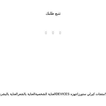
عروض يومية |
نشحن مُنتجاتنا لكل الدول .
تتبع طلبك
منتجات كيرلي ستورز
اجهزه DEVICES
العناية الشخصية
العناية بالشعر
العناية بالبشرة