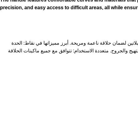
precision, and easy access to difficult areas, all while ensu
يجمع بين الدقة العالية والقيمة الاقتصادية، وهي مصنعة من الفولاذ المقاوم للصدأ (Stainless Steel) المطلي بالبلاتين لضمان حلاقة ناعمة ومريحة. أبرز مميزاتها في نقاط: الحدة
لتهيج والجروح. متعددة الاستخدام: تتوافق مع جميع ماكينات الحلاقة